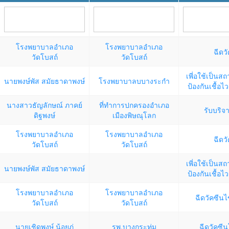
ชาติ
พฤหัสบดี
8:30 - 16:30
นครไทย /
โรงพยาบาลอำเภอ
โรงพยาบาลอำเภอ
ฉีดว
วัดโบสถ์
วัดโบสถ์
นครไทย
เพี่อใช้เป็นสถ
ศุกร์
นายพงษ์พัส สมัยธาดาพงษ์
โรงพยาบาลบบางระกำ
ป้องกันเชื้อไ
8:00 - 16:30
บางกระทุ
นางสาวธัญลักษณ์ ภาคย์
ที่ทำการปกครองอำเภอ
รับบริจ
ประสิทธิ
ดิฐพงษ์
เมืองพิษณุโลก
ประจำตำ
โรงพยาบาลอำเภอ
โรงพยาบาลอำเภอ
ของรัฐล
ฉีดว
วัดโบสถ์
วัดโบสถ์
8:30 - 16:30
บางระกำ 
เพี่อใช้เป็นสถ
นายพงษ์พัส สมัยธาดาพงษ์
ป้องกันเชื้อไ
8:30 - 12:00
นครไทย /
เที่ยว คร
โรงพยาบาลอำเภอ
โรงพยาบาลอำเภอ
ฉีดวัคซีนไ
วัดโบสถ์
วัดโบสถ์
นายเชิดพงษ์ น้อยภู่
รพ.บางกระทุ่ม
ฉีดวัคซี