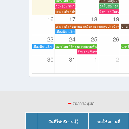
นครไทย / วันกำนัน ผู้ใหญ่บ้าน ฯลฯ
บางกระทุ่ม / จัดกิ
วังทอง / วันกำนันผู้ใหญ่บ้าน ฯลฯ
วัดโบสถ์ / จัดกิจก
บางระกำ / ประชุมประจำเดือนกำนัน ผู้ใหญ่บ้าน
วังทอง / วันเฉลิมพ
16
17
18
19
บางระกำ / อบรมอาสมัรสาธารณสุขประจำหมู่บ้า
บางกร
เมืองพิษณุโลก / จัดกิจกรรมเสริมสร้างศักยภาพการปฏ
23
24
25
26
เมืองพิษณุโลก / ดำเนินการเลือกตั้งผู้แทนฝ่ายนายจ้างและผู้แทนฝ่
นครไทย / โครงการอบรมพัฒนาคุณภาพผุ้เรียน
นครไ
วังทอง / รับรายงานตัวผู้ถูกคุมคว
30
31
1
2
รอการอนุมัติ
วันที่ใช้บริการ
ขอใช้สถานที่