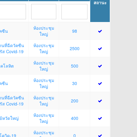
สถานะ
13 สิงหาคม 2026
 ออกหน่วยให้บริการประชาชนในเขตพื้นที่อำเภอ
ห้องประชุม
ัคซีน
98
ใหญ่
านที่ฉีดวัคซีน
ห้องประชุม
14 สิงหาคม 2026
2500
วรัส Covid-19
ใหญ่
่ม / เพื่อจัดอบรมตามโครงการฝึกอบรมเพิ่ม
ห้องประชุม
าคโลหิต
500
ภาพการปฏิบัติหน้าที่ของกำนัน ผู้ใหญ่บ้าน แพทย์
ใหญ่
บล สารวัตรกำนัน ในการขับเคลื่อนนโยบายสำคัญ
ห้องประชุม
าล กระทรวงมหาดไทยและกรมการปกครอง
ัคซีน
30
ใหญ่
/ ประชุม
านที่ฉีดวัคซีน
ห้องประชุม
200
วรัส Covid-19
ใหญ่
 กิจกรรมเสวนา "นครไทยที่ร่วมสร้าง วิถีทางเมืองท่อง
ั้งที่ 2" ภายใต้หัวข้อ "นครไทยขายดี ต้องมีอะไร"
ห้องประชุม
ข้หวัดใหญ่
400
ใหญ่
ห้องประชุม
นโควิด-19
0