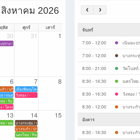
สิงหาคม 2026
ฤหัส
ศุกร์
เสาร์
จันทร์
30
31
1
7:00 - 12:00
เนินมะปร
ิ พระบาทสมเด็จพระเจ้าอยู่หัว เนื่องในโอกาสวันเฉลิมพระชนมพรรษา ๒๘ กรกฎาคม ๒๕๖๙
ะปราง / รัฐพิธี(50วัน)
ียรติพระบาทสมเด็จพระเจ้าอยู่หัว
7:00 - 12:00
บางกระทุ
ระชนมพรรษาฯ
รติพระบาทสมเด็จพระเจ้าอยู่หัวฯ
8:00 - 21:00
วัดโบสถ์
รติพระบาทสมเด็จพระเจ้าอยู่หัว เนื่องในโอกาสวันเฉลิมพระชนมพรรษา 28 กรกฎาคม 2569
6
7
8
8:30 - 16:30
นครไทย /
ทางการประเมินหมุ่บ้านฯ
 ผู้ใหญ่บ้าน ฯลฯ
นาคณะกรรมาธิการกิจการเด็กและเยาชนฯ
ะกำ / บริจาคโลหิต
เมืองพิษณุโลก / ประชุมกำนัน ผซบ. และซักซ้อมความเข้าใจประเมินความพึงพอ
8:30 - 16:30
วังทอง / 
าธารณสุขประจำหมู่บ้าน (อสม)
วังทอง / -
น ฯลฯ ประจำเดือน สิงหาคม 2569
งานตัวผู้ถูกคุมประพฤติ
ทย / รับรายงานตัวผู้ถูกคุมประพฤติ
8:30 - 12:00
บางระกำ 
น ผู้ใหญ่บ้าน
฿กษาแผนการพัฒนาแหล่งน้ำปละประเมินผลกระทบสิ่งแวดล้อมในลุ่มแม่น้ำวังทอง และลุ่มแ
ง / โครงการสัมมนา เรื่อง "สตรีกับการเสริมสร้างอาชีพยุคใหม่สู่ความยั่งยืน"
13
14
15
อังคาร
ะจำปี 2569
ลิมพระเกียรติสมเด็จพระนางเจ้าสิริกิติ์ พระบรมราชินีนาถ พระบรมราชชนนีพันปีหลวง เนื
ทย / ออกหน่วยให้บริการประชาชนในเขตพื้นที่อำเภอนครไทย
บางกระทุ่ม / เพื่อจัดอบรมตามโครงการฝึกอบรมเพิ่มประสิทธิภาพการปฏิบัต
จำปี 2569
ี
บางระกำ / ประชุม
8:30 - 16:30
บางระกำ 
้ายวันพระราชสมภพสมเด็จพระนางเจ้าสิริกิติ์ฯ
นครไทย / กิจกรรมเสวนา "นครไทยที่ร่วมสร้าง วิถีทางเมืองท่องเที่ยว ครั้งที่ 2"